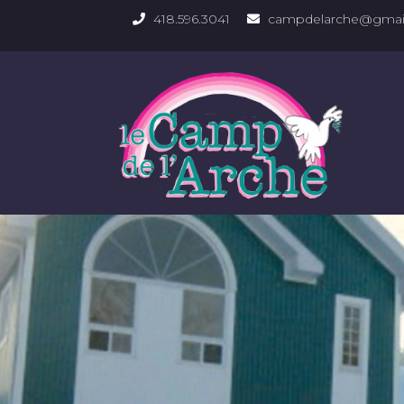
418.596.3041
campdelarche@gmai