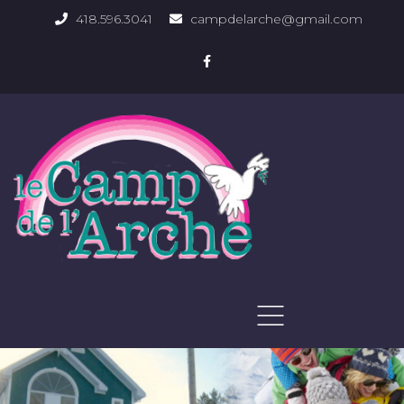
418.596.3041
campdelarche@gmail.com
ACCUEIL
QUOI FAIRE
PHOTOS DU DOMAINE